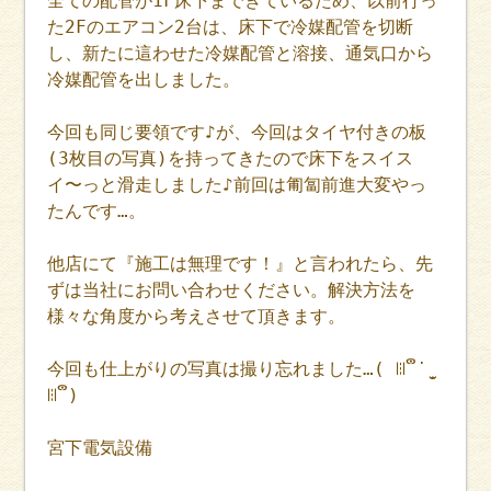
全ての配管が1F床下まできているため、以前行っ
た2Fのエアコン2台は、床下で冷媒配管を切断
し、新たに這わせた冷媒配管と溶接、通気口から
冷媒配管を出しました。
今回も同じ要領です♪が、今回はタイヤ付きの板
(3枚目の写真)を持ってきたので床下をスイス
イ〜っと滑走しました♪前回は匍匐前進大変やっ
たんです…。
他店にて『施工は無理です！』と言われたら、先
ずは当社にお問い合わせください。解決方法を
様々な角度から考えさせて頂きます。
今回も仕上がりの写真は撮り忘れました…( ꈨຶ ˙̫̮
ꈨຶ )
宮下電気設備