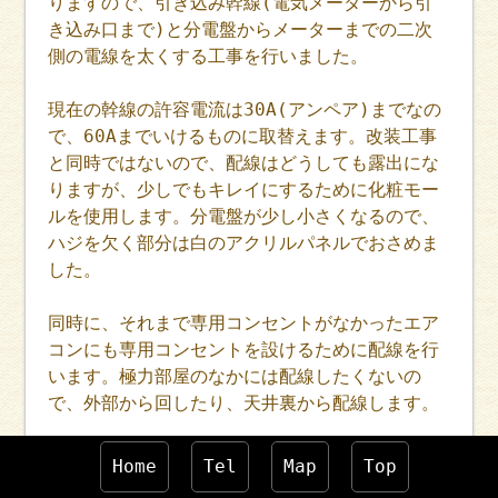
りますので、引き込み幹線(電気メーターから引
き込み口まで)と分電盤からメーターまでの二次
側の電線を太くする工事を行いました。
現在の幹線の許容電流は30A(アンペア)までなの
で、60Aまでいけるものに取替えます。改装工事
と同時ではないので、配線はどうしても露出にな
りますが、少しでもキレイにするために化粧モー
ルを使用します。分電盤が少し小さくなるので、
ハジを欠く部分は白のアクリルパネルでおさめま
した。
同時に、それまで専用コンセントがなかったエア
コンにも専用コンセントを設けるために配線を行
います。極力部屋のなかには配線したくないの
で、外部から回したり、天井裏から配線します。
これで安心して使用して頂けます♪
Home
Tel
Map
Top