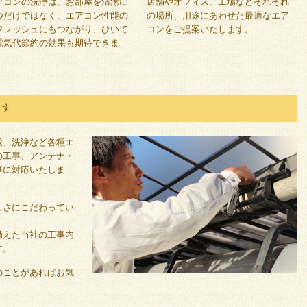
アコンの洗浄は、お部屋を清潔に
店舗やオフィス、工場などそれぞれ
つだけではなく、エアコン性能の
の場所、用途にあわせた最適なエア
フレッシュにもつながり、ひいて
コンをご提案いたします。
電気代節約の効果も期待できま
。
ます
設、洗浄など各種エ
の工事、アンテナ・
事に対応いたしま
しさにこだわってい
備えた当社の工事内
す。
のことがあればお気