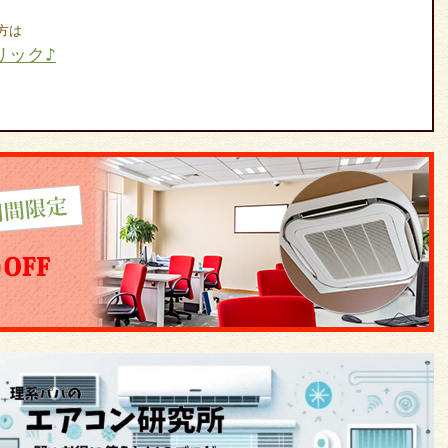
方は
リック♪