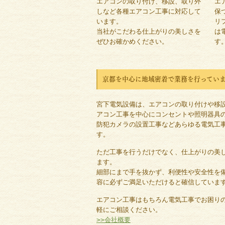
エアコンの取り付け、移設、取り外
エ
しなど各種エアコン工事に対応して
保
います。
リ
当社がこだわる仕上がりの美しさを
は
ぜひお確かめください。
す
京都を中心に地域密着で業務を行ってい
宮下電気設備は、エアコンの取り付けや移
アコン工事を中心にコンセントや照明器具
防犯カメラの設置工事などあらゆる電気工
す。
ただ工事を行うだけでなく、仕上がりの美
ます。
細部にまで手を抜かず、利便性や安全性を
容に必ずご満足いただけると確信していま
エアコン工事はもちろん電気工事でお困り
軽にご相談ください。
>>会社概要