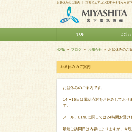
お盆休みのご案内 | 京都でエアコン工事をするなら宮
TOP
こだわ
HOME
»
ブログ
»
お知らせ
» お盆休みのご
お盆休みのご案内
お盆休みのご案内です。
14〜16日は電話応対をお休みしてお
す。
メール、LINEに関しては24時間お
最短ご訪問日は内容によりますが、今現