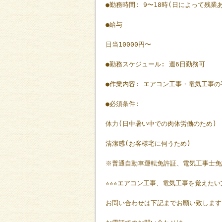
●勤務時間: 9〜18時(日によって残業
●給与
日当10000円〜
●勤務スケジュール: 週6日勤務可
●作業内容: エアコン工事・電気工事
●必須条件:
体力(日中暑い中での肉体労働のため)
清潔感(お客様宅に伺うため)
※普通自動車運転免許証、電気工事士免
⭐︎⭐︎⭐︎エアコン工事、電気工事を覚えたい方大
お問い合わせは下記までお願い致します