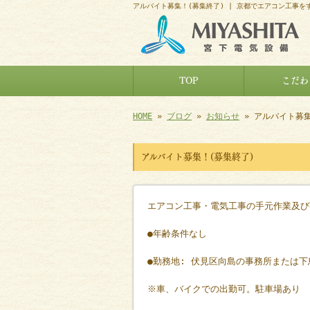
アルバイト募集！(募集終了) | 京都でエアコン工事を
TOP
こだわ
HOME
»
ブログ
»
お知らせ
» アルバイト募集
アルバイト募集！(募集終了)
エアコン工事・電気工事の手元作業及び
●年齢条件なし
●勤務地: 伏見区向島の事務所または
※車、バイクでの出勤可。駐車場あり