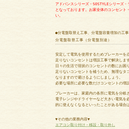
アドバンスシリーズ・SOSTYLEシリー
となっております。お家全体のコンセント
い。
●分電盤取替え工事、分電盤容量増加の工
分電盤取替工事（分電盤別途）
安定して電気を使用するためブレーカーを
足りないコンセントは増設工事で解決しま
日々の生活で現状のコンセントの数にお困
足りないコンセントを補うため、無理なタ
なりますので避けるようにしましょう。
必要な場所に必要な数だけコンセントの増
ブレーカーは、家庭内の各所に電気を分岐
電子レンジやドライヤーなど大きい電気を
的に使えなくなるといったことがある場合
▼その他の業務内容▼
エアコン取り付け・移設・取り外し