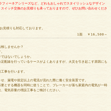
ズ・ラフィーネアシリーズなど、どれもおしゃれでスタイリッシュなデザイン
・スイッチ交換のお見積りも承っておりますので、ぜひお問い合わせくださ
事お見積りも対応しております。
1面
￥16,500～
点検しませんか？
す。
りではないでしょうか。
コ足配線を行っているケースがよくありますが、火災を引き起こす原因にも
設工事を行います。
させ、漏電や規定以上の電流が流れた際に働く安全装置です。
必要とする機器を同時に使うことで、ブレーカーが落ち家庭内の電気が一時
は、電気容量の増設工事をご検討ください。