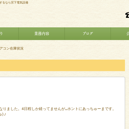
をするなら宮下電気設備
り
業務内容
ブログ
エアコン在庫状況
となりました。4日程しか経ってませんが…ホントにあっちゅーまです。
)ﾉ