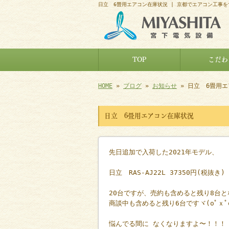
日立 6畳用エアコン在庫状況 | 京都でエアコン工事
TOP
こだわ
HOME
»
ブログ
»
お知らせ
» 日立 6畳用
日立 6畳用エアコン在庫状況
先日追加で入荷した2021年モデル、
日立 RAS-AJ22L 37350円(税抜き)
20台ですが、売約も含めると残り8台
商談中も含めると残り6台ですヾ(oﾟｘﾟo
悩んでる間に￼なくなりますよ〜！！！