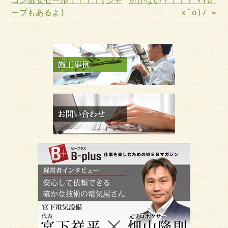
コン激安セール！！！！(シャ
所がない？！！！ヾ(oﾟ
ープもあるよ)
ｘﾟo)ﾉ
»