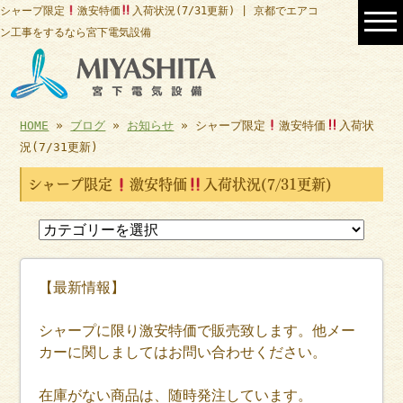
シャープ限定
激安特価
入荷状況(7/31更新) | 京都でエアコ
ン工事をするなら宮下電気設備
HOME
»
ブログ
»
お知らせ
» シャープ限定
激安特価
入荷状
況(7/31更新)
シャープ限定
激安特価
入荷状況(7/31更新)
【最新情報】
シャープに限り激安特価で販売致します。他メー
カーに関しましてはお問い合わせください。
在庫がない商品は、随時発注しています。