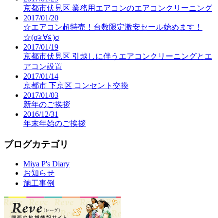
京都市伏見区 業務用エアコンのエアコンクリーニング
2017/01/20
☆エアコン超特売！台数限定激安セール始めます！
☆(σ≧∀≦)σ
2017/01/19
京都市伏見区 引越しに伴うエアコンクリーニングとエ
アコン設置
2017/01/14
京都市 下京区 コンセント交換
2017/01/03
新年のご挨拶
2016/12/31
年末年始のご挨拶
ブログカテゴリ
Miya P's Diary
お知らせ
施工事例